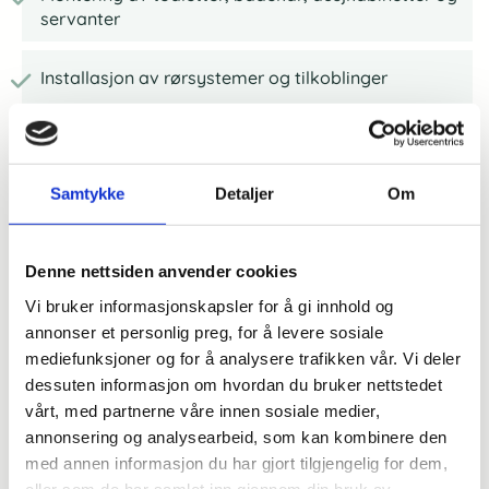
servanter
Installasjon av rørsystemer og tilkoblinger
Tetting og sikring av alle tilkoblinger for lekkasjefri
drift
Samtykke
Detaljer
Om
Testing av nytt utstyr for riktig funksjon
Denne nettsiden anvender cookies
Justering og tilpasning av vanntrykk og temperatur
Vi bruker informasjonskapsler for å gi innhold og
annonser et personlig preg, for å levere sosiale
mediefunksjoner og for å analysere trafikken vår. Vi deler
dessuten informasjon om hvordan du bruker nettstedet
vårt, med partnerne våre innen sosiale medier,
annonsering og analysearbeid, som kan kombinere den
med annen informasjon du har gjort tilgjengelig for dem,
eller som de har samlet inn gjennom din bruk av