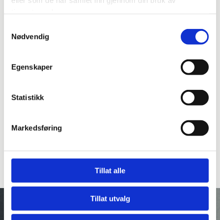
tjenestene deres.
Samtykkevalg
Nødvendig
Egenskaper
Statistikk
Markedsføring
Tillat alle
Tillat utvalg