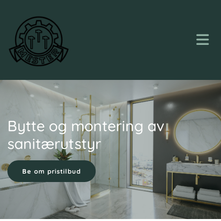
Bytte og montering av
sanitærutstyr
Be om pristilbud